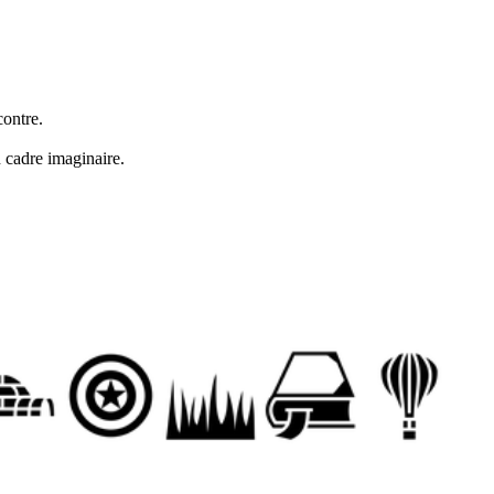
contre.
n cadre imaginaire.